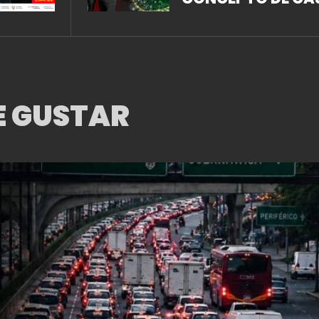
DE APUESTAS: EL
«BETTING
EXCHANGE», EN
ESPAÑOL, EL
E GUSTAR
INTERCAMBIO DE
APUESTAS