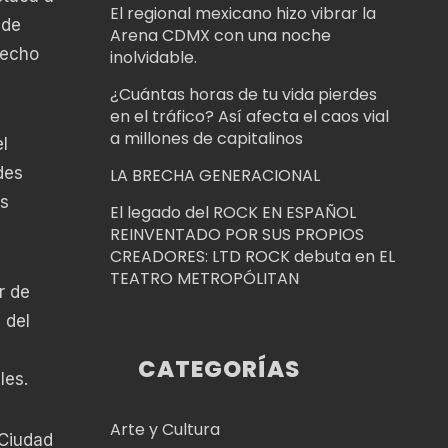
El regional mexicano hizo vibrar la
 de
Arena CDMX con una noche
recho
inolvidable.
¿Cuántas horas de tu vida pierdes
en el tráfico? Así afecta el caos vial
a millones de capitalinos
l
des
LA BRECHA GENERACIONAL
as
El legado del ROCK EN ESPAÑOL
REINVENTADO POR SUS PROPIOS
CREADORES: LTD ROCK debuta en EL
TEATRO METROPÓLITAN
r de
 del
CATEGORÍAS
les.
Arte y Cultura
 Ciudad