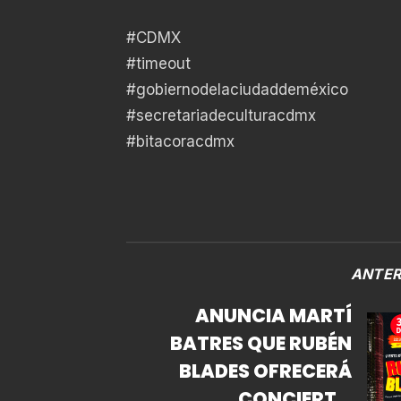
#CDMX
#timeout
#gobiernodelaciudaddeméxico
#secretariadeculturacdmx
#bitacoracdmx
ANTER
ANUNCIA MARTÍ
BATRES QUE RUBÉN
BLADES OFRECERÁ
CONCIERTO