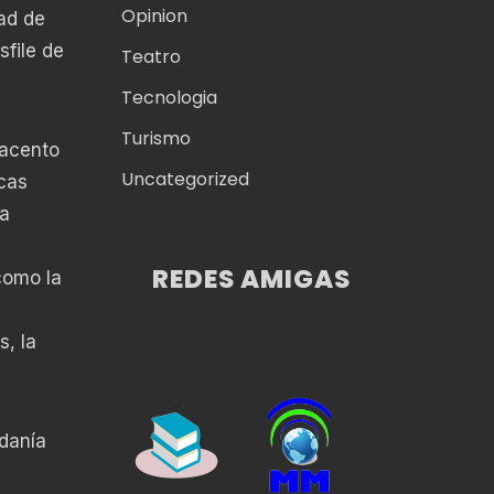
Opinion
dad de
file de
Teatro
Tecnologia
Turismo
 acento
Uncategorized
icas
ra
REDES AMIGAS
como la
s, la
adanía