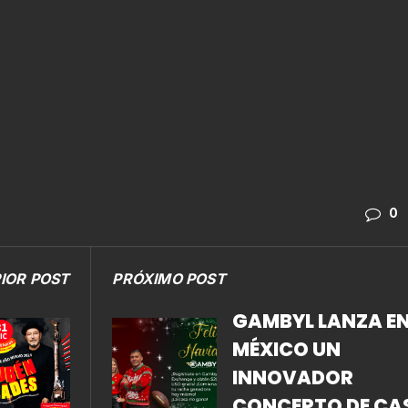
0
IOR POST
PRÓXIMO POST
GAMBYL LANZA E
MÉXICO UN
INNOVADOR
CONCEPTO DE CA