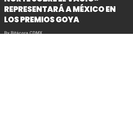
NORTE SOBRE EL VACÍO»
REPRESENTARÁ A MÉXICO EN
LOS PREMIOS GOYA
By
Bitácora CDMX
REDACCIÓN
La AMACC es la única instancia reconocida
para postular películas que representen a
México en premiaciones internacionales.
El norte sobre el vacío
,
dirigida por Alejandra
Márquez Abella, es la película elegida para
representar al cine mexicano en la edición 38
del Goya.