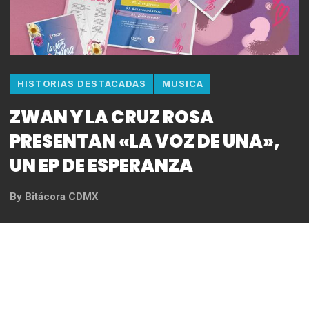
HISTORIAS DESTACADAS
MUSICA
ZWAN Y LA CRUZ ROSA
PRESENTAN «LA VOZ DE UNA»,
UN EP DE ESPERANZA
By
Bitácora CDMX
REDACCIÓN
La música, un eco ancestral que ha atravesado
eras y civilizaciones, tiene el poder de mover