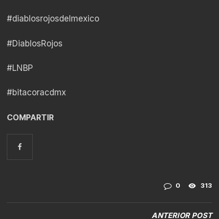
#diablosrojosdelmexico
#DiablosRojos
#LNBP
#bitacoracdmx
COMPARTIR
0
313
ANTERIOR POST