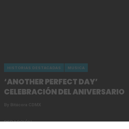
HISTORIAS DESTACADAS
MUSICA
‘ANOTHER PERFECT DAY’
CELEBRACIÓN DEL ANIVERSARIO
By
Bitácora CDMX
REDACCIÓN