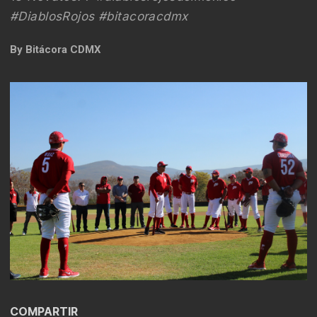
#DiablosRojos #bitacoracdmx
By
Bitácora CDMX
COMPARTIR