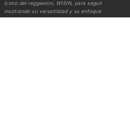
icono del reggaeton, WISIN, para seguir
mostrando su versatilidad y su enfoque
innovador en la música, esta vez con su
incursión en el género de la música mexicana
con “UN SHOT”. #gabitoballesteros #Wisin
#UnShot #bitacoracdmx
By
Bitácora CDMX