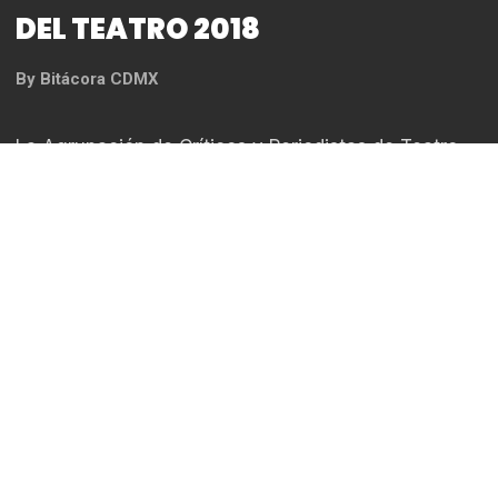
DEL TEATRO 2018
By
Bitácora CDMX
La Agrupación de Críticos y Periodistas de Teatro
(ACPT) realizó la vigesimo cuarta entrega a lo mejor
del Teatro 2018, el Teatro de la Ciudad «Esperanza
Iris» fue el recinto donde se congregaron los
nominados, actores, actrices, directores,
productores y gente del gremio, quienes
atestiguarían a los galardonados de la noche.
Entre las puestas en escena que se encontraban
para ser premiadas estaban: La Obra que Sale Mal,
Zoológico de Cristal, El Hilador, Buenas personas,
¡Hello, Dolly, El Beso de la Mujer araña, entre