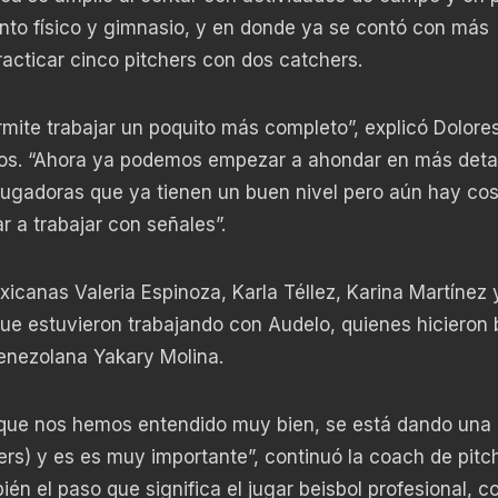
to físico y gimnasio, y en donde ya se contó con más
racticar cinco pitchers con dos catchers.
mite trabajar un poquito más completo”, explicó Dolore
los. “Ahora ya podemos empezar a ahondar en más detal
 jugadoras que ya tienen un buen nivel pero aún hay co
 a trabajar con señales”.
canas Valeria Espinoza, Karla Téllez, Karina Martínez 
ue estuvieron trabajando con Audelo, quienes hicieron 
venezolana Yakary Molina.
orque nos hemos entendido muy bien, se está dando una
ers) y es es muy importante”, continuó la coach de pitc
n el paso que significa el jugar beisbol profesional, c