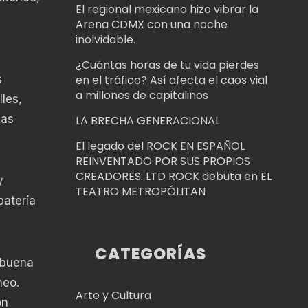
El regional mexicano hizo vibrar la
Arena CDMX con una noche
inolvidable.
¿Cuántas horas de tu vida pierdes
s
en el tráfico? Así afecta el caos vial
a millones de capitalinos
les,
sas
LA BRECHA GENERACIONAL
El legado del ROCK EN ESPAÑOL
REINVENTADO POR SUS PROPIOS
CREADORES: LTD ROCK debuta en EL
y
TEATRO METROPÓLITAN
batería
CATEGORÍAS
 buena
heo.
Arte y Cultura
on