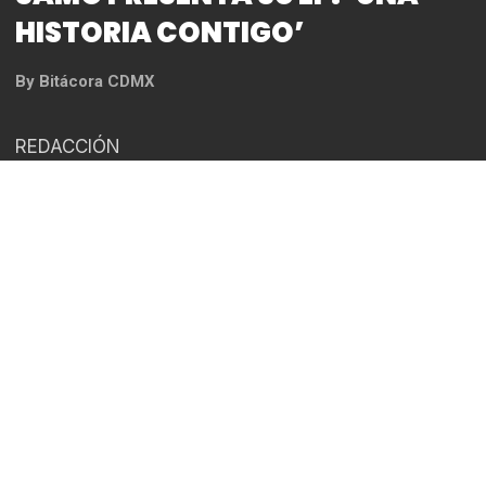
SAMO PRESENTA SU EP: ‘UNA
HISTORIA CONTIGO’
By
Bitácora CDMX
REDACCIÓN
Mientras todo regresa a la normalidad, el cantante
y compositor Samo, presenta un EP acústico
titulado “Una historia contigo”, el cual surge en
medio de la situación de crisis sanitaria con la
finalidad de explotar su creatividad en la que se
conecta consigo mismo, pero sobre todo, para
compartir música como un bálsamo que impulsa a
superar los momentos difíciles, de miedo, o
ansiedad. Este nuevo material incluye cuatro