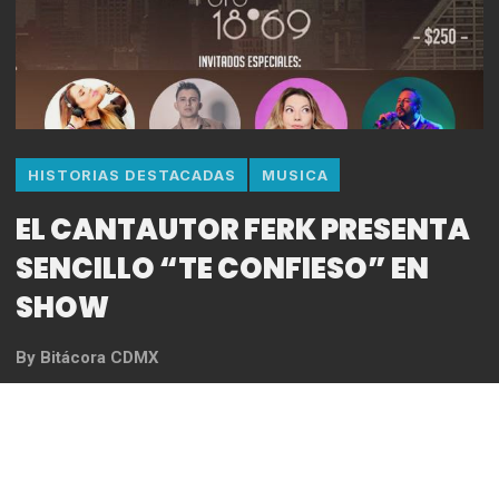
HISTORIAS DESTACADAS
MUSICA
EL CANTAUTOR FERK PRESENTA
SENCILLO “TE CONFIESO” EN
SHOW
By
Bitácora CDMX
Con la mira puesta en la consolidación, el joven
cantautor Ferk se encuentra en estos momentos
lanzando su nuevo sencillo titulado “Te confieso”,