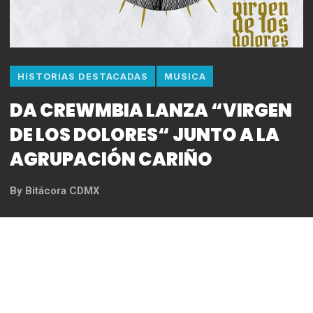
HISTORIAS DESTACADAS
MUSICA
DA CREWMBIA LANZA “VIRGEN
DE LOS DOLORES“ JUNTO A LA
AGRUPACIÓN CARIÑO
By
Bitácora CDMX
REDACCIÓN
Aunque es el papel se trata de un concepto
nuevo, la realidad es que Da Crewmbia está