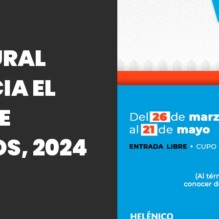
URAL
IA EL
E
OS, 2024