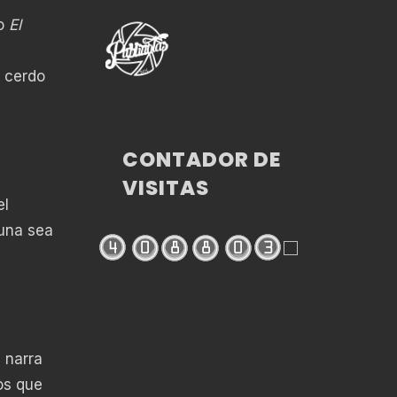
co
El
n cerdo
CONTADOR DE
VISITAS
el
luna sea
 narra
os que