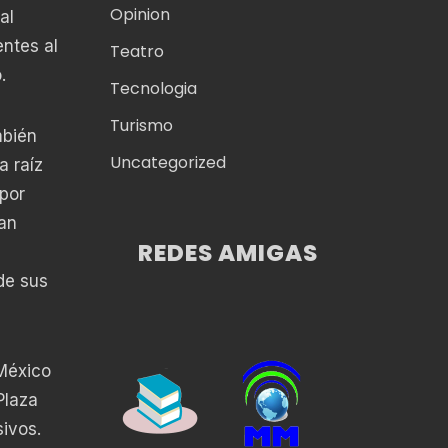
Opinion
al
entes al
Teatro
.
Tecnologia
Turismo
mbién
Uncategorized
a raíz
por
lan
REDES AMIGAS
de sus
México
Plaza
ivos.