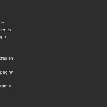
de
uienes
empo
oras en
 página
gram y