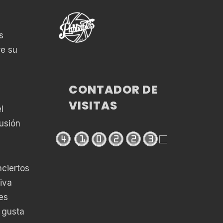
s
re su
CONTADOR DE
VISITAS
l
lusión
nciertos
tiva
es
 gusta