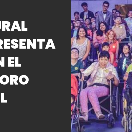
URAL
PRESENTA
 EL
CORO
L