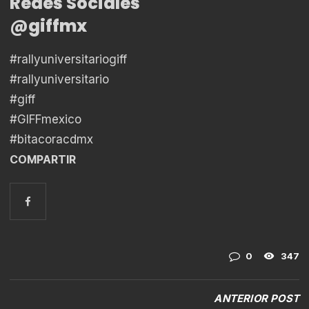
Redes Sociales
@giffmx
#rallyuniversitariogiff
#rallyuniversitario
#giff
#GIFFmexico
#bitacoracdmx
COMPARTIR
0
347
ANTERIOR POST