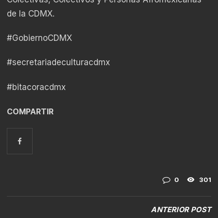
de la CDMX.
#GobiernoCDMX
#secretariadeculturacdmx
#bitacoracdmx
COMPARTIR
0
301
ANTERIOR POST