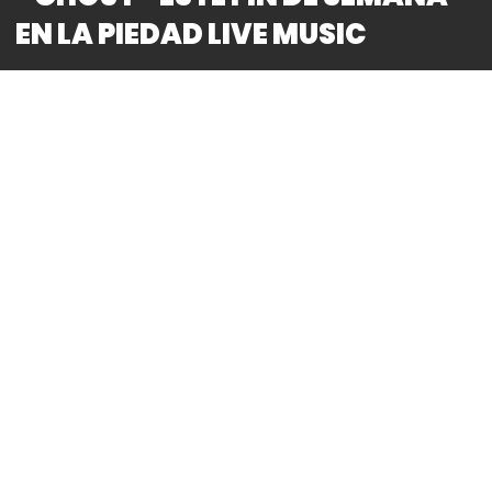
EN LA PIEDAD LIVE MUSIC
By
Bitácora CDMX
REDACCIÓN
*Se presenta el próximo 2 de noviembre en la
Piedad Live Music junto a Koltdown y Pattern
*Boletos a la venta en el Sistema WeGow
Sever the Light, la reconocida banda mexicana de
metal gótico y gothcore, está lista para deslumbrar
a sus fanáticos en su Halloween Metal Party 2024,
un evento que se ha convertido en un clásico de la
escena metalera en Ciudad de México. Este