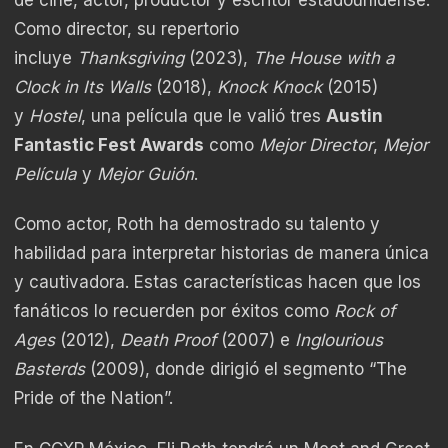
de cine, actor, productor y escritor estadounidense.
Como director, su repertorio
incluye
Thanksgiving
(2023),
The House with a
Clock in Its Walls
(2018),
Knock Knock
(2015)
y
Hostel
, una película que le valió tres
Austin
Fantastic Fest Awards
como
Mejor Director
,
Mejor
Película
y
Mejor Guión
.
Como actor, Roth ha demostrado su talento y
habilidad para interpretar historias de manera única
y cautivadora. Estas características hacen que los
fanáticos lo recuerden por éxitos como
Rock of
Ages
(2012),
Death Proof
(2007) e
Inglourious
Basterds
(2009), donde dirigió el segmento “The
Pride of the Nation”.