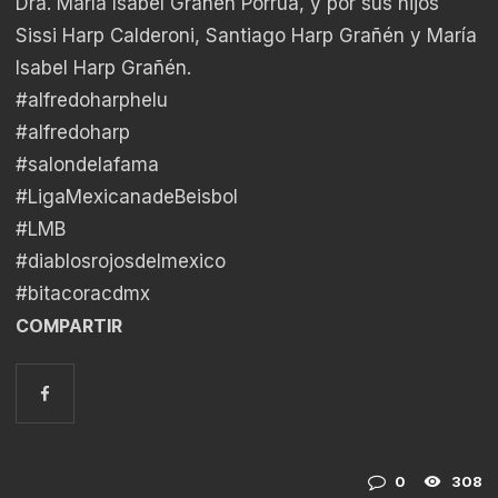
Dra. María Isabel Grañén Porrúa, y por sus hijos
Sissi Harp Calderoni, Santiago Harp Grañén y María
Isabel Harp Grañén.
#alfredoharphelu
#alfredoharp
#salondelafama
#LigaMexicanadeBeisbol
#LMB
#diablosrojosdelmexico
#bitacoracdmx
COMPARTIR
0
308