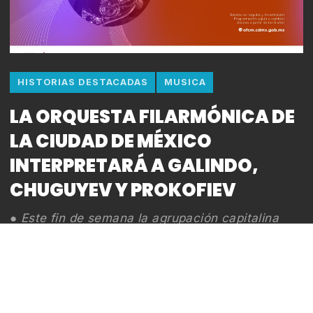
HISTORIAS DESTACADAS
MUSICA
LA ORQUESTA FILARMÓNICA DE
LA CIUDAD DE MÉXICO
INTERPRETARÁ A GALINDO,
CHUGUYEV Y PROKOFIEV
● Este fin de semana la agrupación capitalina
ofrece una presentación integrada por Homenaje
a Cervantes de Blas Galindo; Concierto por la
paz mundial de Yuri Chuguyev y selecciones de
Cenicienta de Sergei Prokofiev ● Previo a los