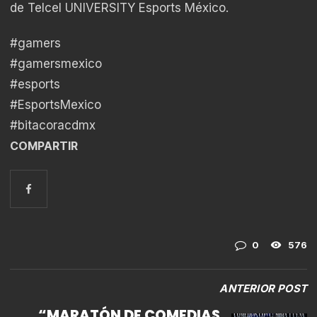
de Telcel UNIVERSITY Esports México.
#gamers
#gamersmexico
#esports
#EsportsMexico
#bitacoracdmx
COMPARTIR
0
576
ANTERIOR POST
“MARATÓN DE COMEDIAS