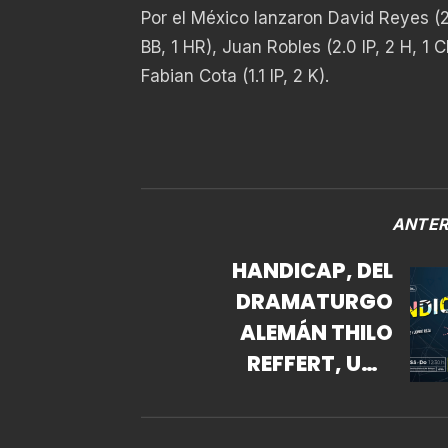
Por el México lanzaron David Reyes (2.2 
BB, 1 HR), Juan Robles (2.0 IP, 2 H, 1 C
Fabian Cota (1.1 IP, 2 K).
ANTER
HANDICAP, DEL
DRAMATURGO
ALEMÁN THILO
REFFERT, UNA
PROFUNDA MIRADA A
LA INCLUSIÓN Y