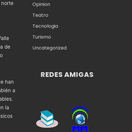
 norte
Opinion
Teatro
Tecnologia
Turismo
alle
ra de
Uncategorized
no
REDES AMIGAS
ue han
mbién a
ables.
n la
ásicos