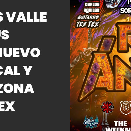
S VALLE
US
NUEVO
CAL Y
 ZONA
EX