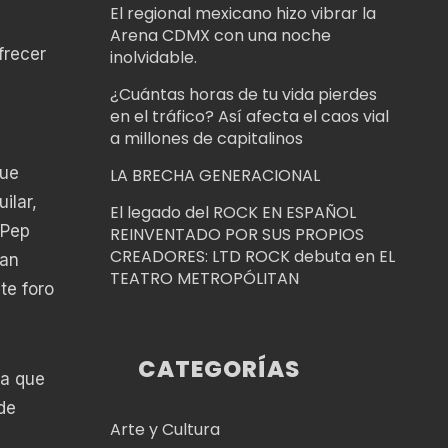
El regional mexicano hizo vibrar la
Arena CDMX con una noche
frecer
inolvidable.
¿Cuántas horas de tu vida pierdes
en el tráfico? Así afecta el caos vial
a millones de capitalinos
que
LA BRECHA GENERACIONAL
ilar,
El legado del ROCK EN ESPAÑOL
 Pep
REINVENTADO POR SUS PROPIOS
CREADORES: LTD ROCK debuta en EL
han
TEATRO METROPÓLITAN
te foro
CATEGORÍAS
da que
de
Arte y Cultura