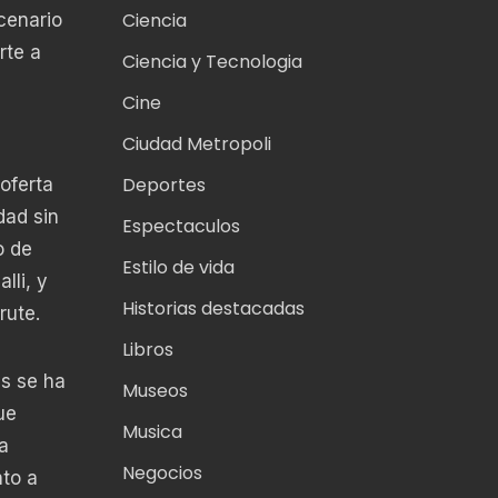
Ciencia
cenario
rte a
Ciencia y Tecnologia
Cine
Ciudad Metropoli
Deportes
oferta
dad sin
Espectaculos
o de
Estilo de vida
lli, y
Historias destacadas
rute.
Libros
es se ha
Museos
ue
Musica
a
Negocios
nto a