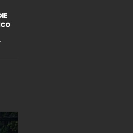
IE
ICO
”