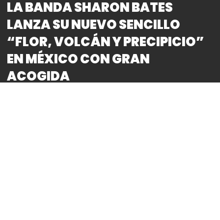
LA BANDA SHARON BATES
LANZA SU NUEVO SENCILLO
“FLOR, VOLCÁN Y PRECIPICIO”
EN MÉXICO CON GRAN
ACOGIDA
By
Bitácora CDMX
REDACCIÓN
Sharon Bates es una banda de indie rock de
Valladolid, España, formada por Cristian Haroche,
Daniel Peñalba, Javi Hernández, Rober Hernández y
Sergio Villar. La banda vallisoletana, con una
trayectoria que arranca en el 2010, presenta su