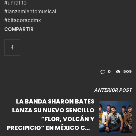
#unratito
#lanzamientomusical
#bitacoracdmx
COMPARTIR
0
509
ANTERIOR POST
LA BANDA SHARON BATES
LANZA SU NUEVO SENCILLO
“FLOR, VOLCÁN Y
PRECIPICIO” EN MÉXICO CON