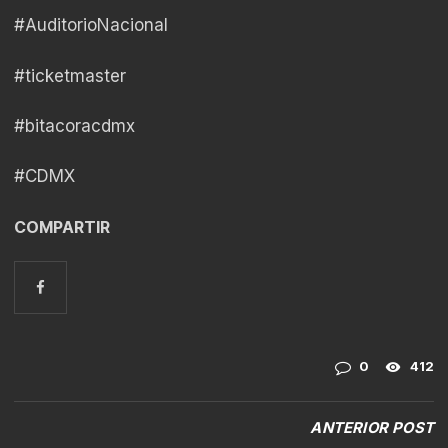
#AuditorioNacional
#ticketmaster
#bitacoracdmx
#CDMX
COMPARTIR
0
412
ANTERIOR POST