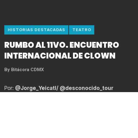
HISTORIAS DESTACADAS
TEATRO
RUMBO AL 11VO. ENCUENTRO
INTERNACIONAL DE CLOWN
By
Bitácora CDMX
Por:
@Jorge_Yeicatl/
@desconocido_tour
Foto: Jorge Rodríguez
El Centro Cultural Helénico se llenará de alegría con
el Encuentro Internacional de Clown, para el cual