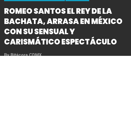
HISTORIAS DESTACADAS
MUSICA
ROMEO SANTOS EL REY DE LA
BACHATA, ARRASA EN MÉXICO
CON SU SENSUAL Y
CARISMÁTICO ESPECTÁCULO
By
Bitácora CDMX
REDACCIÓN
Una noche antes ya se anticipaba el maremágnum
provocado por la visita a la capital mexicana de una
de las megaestrellas latinas más grandes e
importantes de este siglo; algo impensable e inédito
para este género: desde la noche del lunes ya