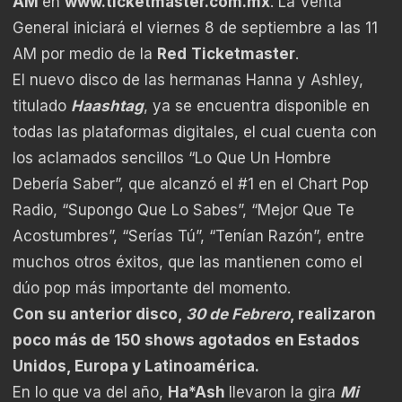
AM
en
www.ticketmaster.com.mx
. La Venta
General iniciará el viernes 8 de septiembre a las 11
AM por medio de la
Red
Ticketmaster
.
El nuevo disco de las hermanas Hanna y Ashley,
titulado
Haashtag
, ya se encuentra disponible en
todas las plataformas digitales, el cual cuenta con
los aclamados sencillos “Lo Que Un Hombre
Debería Saber”, que alcanzó el #1 en el Chart Pop
Radio, “Supongo Que Lo Sabes”, “Mejor Que Te
Acostumbres”, “Serías Tú”, “Tenían Razón”, entre
muchos otros éxitos, que las mantienen como el
dúo pop más importante del momento.
Con su anterior disco,
30 de Febrero
, realizaron
poco más de 150 shows agotados en Estados
Unidos, Europa y Latinoamérica.
En lo que va del año,
Ha*Ash
llevaron la gira
Mi