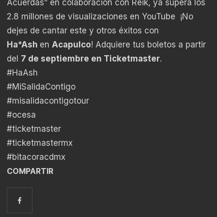
Acuerdas” en colaboración con Reik, ya supera los
2.8 millones de visualizaciones en YouTube ¡No
dejes de cantar este y otros éxitos con
Ha*Ash
en
Acapulco
! Adquiere tus boletos a partir
del
7 de septiembre en Ticketmaster
.
#HaAsh
#MiSalidaContigo
#misalidacontigotour
#ocesa
#ticketmaster
#ticketmastermx
#bitacoracdmx
COMPARTIR