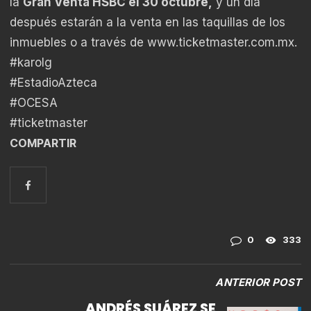
la
Gran Venta HSBC el 30 octubre,
y un día
después estarán a la venta en las taquillas de los
inmuebles o a través de
www.ticketmaster.com.mx
.
#karolg
#EstadioAzteca
#OCESA
#ticketmaster
COMPARTIR
0
333
ANTERIOR POST
ANDRÉS SUÁREZ SE