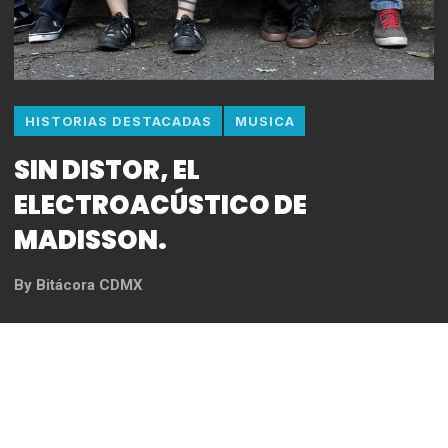
HISTORIAS DESTACADAS
MUSICA
SIN DISTOR, EL
ELECTROACÚSTICO DE
MADISSON.
By
Bitácora CDMX
REDACCIÓN
El pasado 23 de Agosto Madisson lanzó en
plataformas digitales el recién titulado #SinDistor.