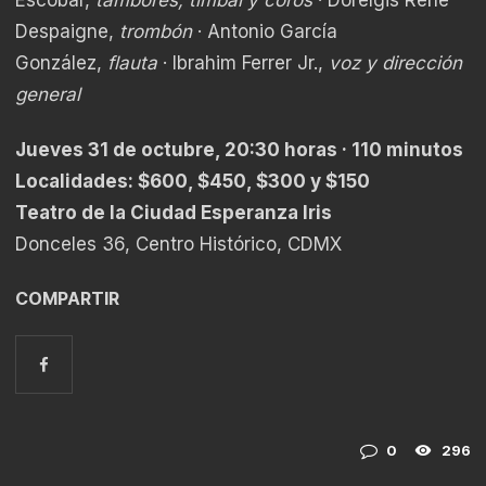
Escobar,
tambores, timbal y coros
· Dorelgis Reñe
Despaigne,
trombón
· Antonio García
González,
flauta
· Ibrahim Ferrer Jr.,
voz y dirección
general
Jueves 31 de octubre, 20:30 horas · 110 minutos
Localidades: $600, $450, $300 y $150
Teatro de la Ciudad Esperanza Iris
Donceles 36, Centro Histórico, CDMX
COMPARTIR
0
296