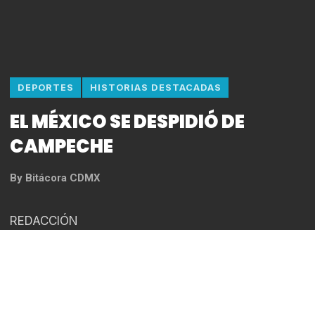
DEPORTES
HISTORIAS DESTACADAS
EL MÉXICO SE DESPIDIÓ DE
CAMPECHE
By
Bitácora CDMX
REDACCIÓN
Fotos: Cortesía Diablos Rojos
El tercer juego de la serie entre los Diablos Rojos y