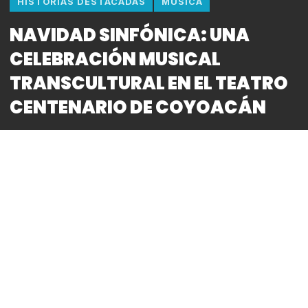
HISTORIAS DESTACADAS
MUSICA
NAVIDAD SINFÓNICA: UNA
CELEBRACIÓN MUSICAL
TRANSCULTURAL EN EL TEATRO
CENTENARIO DE COYOACÁN
By
Bitácora CDMX
REDACCIÓN
*Las funciones en México se llevarán a cabo del 18
al 23 de diciembre en el prestigioso Teatro
Centenario Coyoacán
*Los boletos están disponibles