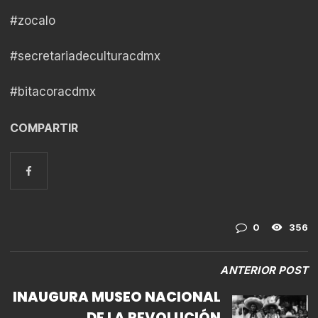
#zocalo
#secretariadeculturacdmx
#bitacoracdmx
COMPARTIR
0
356
ANTERIOR POST
INAUGURA MUSEO NACIONAL
DE LA REVOLUCIÓN