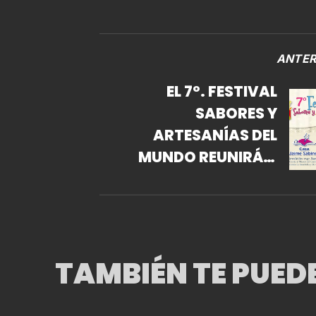
ANTER
EL 7º. FESTIVAL
SABORES Y
ARTESANÍAS DEL
MUNDO REUNIRÁ A
MÁS DE 30 PAÍSES,
DEL 11 AL 13 DE
OCTUBRE EN CASA
JAIME SABINES, SAN
TAMBIÉN TE PUED
ÁNGEL, CDMX.