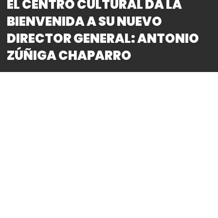
EL CENTRO CULTURAL DA LA
BIENVENIDA A SU NUEVO
DIRECTOR GENERAL: ANTONIO
ZÚÑIGA CHAPARRO
By
Bitácora CDMX
REDACCIÓN
Antonio Zúñiga Chaparro, inicia su gestión como
Director General del Centro Cultural Helénico con la
premisa de fomentar el prestigio de dicho recinto,
considerado por la comunidad cultural, como uno
un sitio trascendental para la representación y
difusión de las artes escénicas en México.