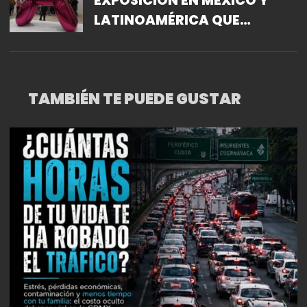
EXPOSICIÓN EN MÉXICO Y
LATINOAMÉRICA QUE
MUESTRA EN CONJUNTO LA
OBRA DE MARCEL DUCHAMP Y
JEFF KOONS APARIENCIA
TAMBIÉN TE PUEDE GUSTAR
DESNUDA: EL DESEO Y EL
OBJETO EN LA OBRA DE
MARCEL DUCHAMP Y JEFF
KOONS