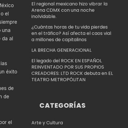
El regional mexicano hizo vibrar la
México
Arena CDMX con una noche
o el
inolvidable.
 siempre
¿Cuántas horas de tu vida pierdes
o una
en el tráfico? Así afecta el caos vial
 da al
a millones de capitalinos
LA BRECHA GENERACIONAL
El legado del ROCK EN ESPAÑOL
ias
REINVENTADO POR SUS PROPIOS
un éxito
CREADORES: LTD ROCK debuta en EL
TEATRO METROPÓLITAN
mes de
n de
CATEGORÍAS
por el
Arte y Cultura