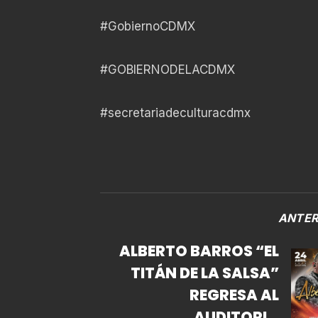
#GobiernoCDMX
#GOBIERNODELACDMX
#secretariadeculturacdmx
ANTER
ALBERTO BARROS “EL
TITÁN DE LA SALSA”
REGRESA AL
AUDITORIO