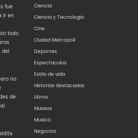
Ciencia
s fue
 ir en
Ciencia y Tecnologia
Cine
nto todo
Ciudad Metropoli
eros
Deportes
 del
Espectaculos
Estilo de vida
pero no
Historias destacadas
e
Libros
ades de
al
Museos
Musica
Negocios
ldita