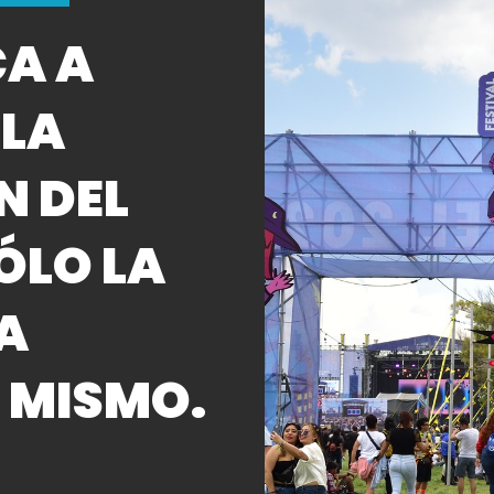
CA A
 LA
N DEL
SÓLO LA
LA
 MISMO.