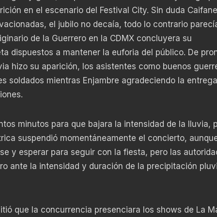
ción en el escenario del Festival City. Sin duda Caifane
ionadas, el jubilo no decaía, todo lo contrario parecía
ginario de la Guerrero en la CDMX concluyera su
ta dispuestos a mantener la euforia del público. De pro
ia hizo su aparición, los asistentes como buenos guerr
s soldados mientras Enjambre agradeciendo la entrega
iones.
os minutos para que bajara la intensidad de la lluvia, 
ctrica suspendió momentáneamente el concierto, aunqu
rse y esperar para seguir con la fiesta, pero las autorid
o ante la intensidad y duración de la precipitación pluvi
tió que la concurrencia presenciara los shows de La Ma