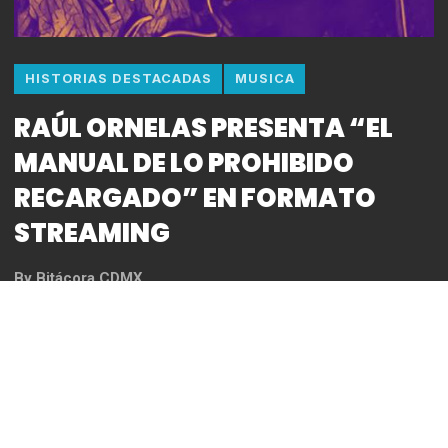
HISTORIAS DESTACADAS
MUSICA
RAÚL ORNELAS PRESENTA “EL
MANUAL DE LO PROHIBIDO
RECARGADO” EN FORMATO
STREAMING
By
Bitácora CDMX
REDACCIÓN
*La presentación se hará efectiva este Jueves 02
de Julio de 2020 en punto de las nueve de la