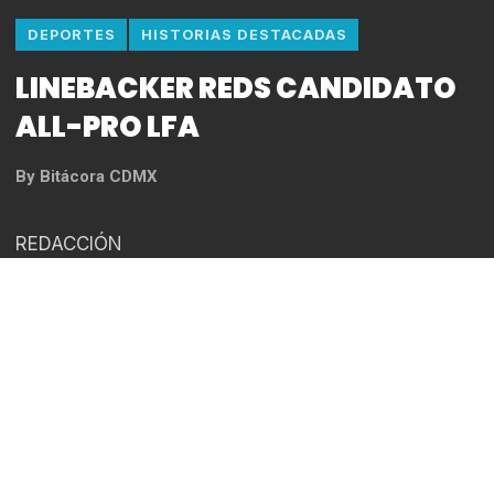
DEPORTES
HISTORIAS DESTACADAS
LINEBACKER REDS CANDIDATO
ALL-PRO LFA
By
Bitácora CDMX
REDACCIÓN
–El estelar Daniel Flores es uno más de los
nominados del equipo capitalino.
Los días avanzan y con ello la Liga de Futbol
Americano Profesional (LFA) camina también en
cuanto a la conformación de su equipo All-Pro