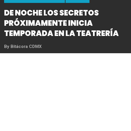
DE NOCHE LOS SECRETOS
PRÓXIMAMENTE INICIA
TEMPORADA EN LA TEATRERÍA
By
Bitácora CDMX
REDACCIÓN
Cuatro historias breves, escritas por jóvenes
dramaturgos mexicanos, reflejan la diversidad de
secretos en ciertas familias judías. Algunos de
estos secretos rayan en lo fantástico y otros viven
en la mente, como mucho de lo que callamos. Con
bastante humor, se abordan temas como la
sexualidad, el machismo, la melancolía que deja el