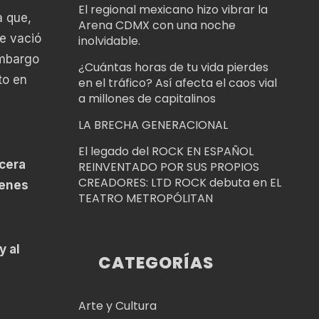
El regional mexicano hizo vibrar la
a que,
Arena CDMX con una noche
te vació
inolvidable.
embargo
¿Cuántas horas de tu vida pierdes
to en
en el tráfico? Así afecta el caos vial
a millones de capitalinos
n
LA BRECHA GENERACIONAL
El legado del ROCK EN ESPAÑOL
rcera
REINVENTADO POR SUS PROPIOS
CREADORES: LTD ROCK debuta en EL
ienes
TEATRO METROPÓLITAN
y al
CATEGORÍAS
Arte y Cultura