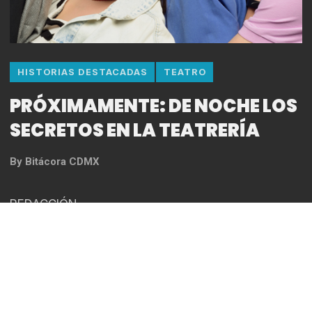
HISTORIAS DESTACADAS
TEATRO
PRÓXIMAMENTE: DE NOCHE LOS
SECRETOS EN LA TEATRERÍA
By
Bitácora CDMX
REDACCIÓN
Cuatro historias breves, escritas por jóvenes
dramaturgos mexicanos, reflejan la diversidad de
secretos en ciertas familias judías. Algunos de
estos secretos rayan en lo fantástico y otros viven