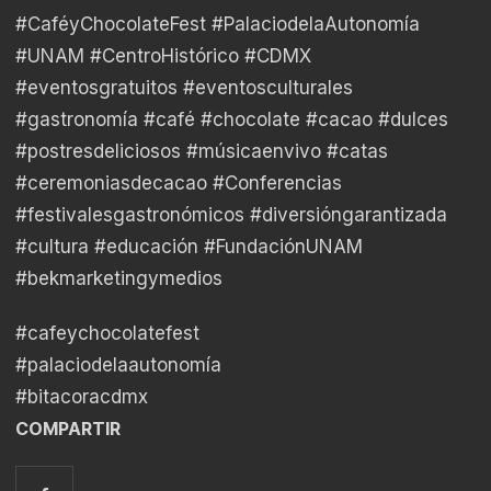
#CaféyChocolateFest #PalaciodelaAutonomía
#UNAM #CentroHistórico #CDMX
#eventosgratuitos #eventosculturales
#gastronomía #café #chocolate #cacao #dulces
#postresdeliciosos #músicaenvivo #catas
#ceremoniasdecacao #Conferencias
#festivalesgastronómicos #diversióngarantizada
#cultura #educación #FundaciónUNAM
#bekmarketingymedios
#cafeychocolatefest
#palaciodelaautonomía
#bitacoracdmx
COMPARTIR