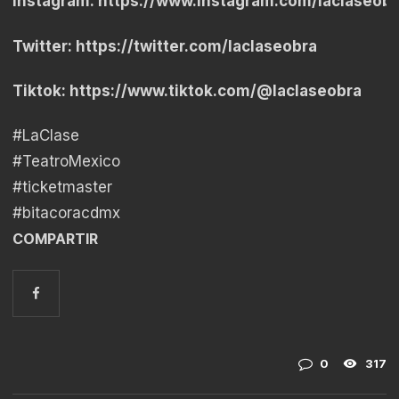
Instagram:
https://www.instagram.com/laclaseobr
Twitter:
https://twitter.com/laclaseobra
Tiktok:
https://www.tiktok.com/@laclaseobra
#LaClase
#TeatroMexico
#ticketmaster
#bitacoracdmx
COMPARTIR
0
317