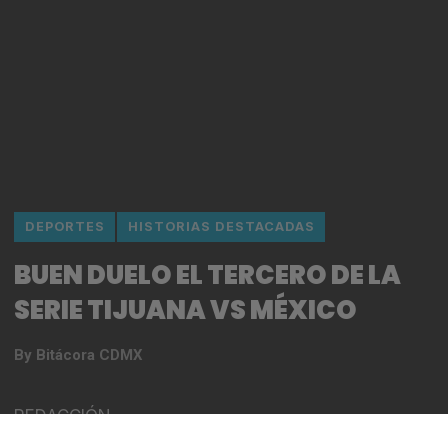
DEPORTES
HISTORIAS DESTACADAS
BUEN DUELO EL TERCERO DE LA
SERIE TIJUANA VS MÉXICO
By
Bitácora CDMX
REDACCIÓN