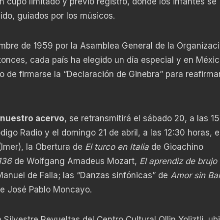
on cupo limitado y previo registro, donde los infantes se
ido, guiados por los músicos.
iembre de 1959 por la Asamblea General de la Organizac
onces, cada país ha elegido un día especial y en Méxic
go de firmarse la “Declaración de Ginebra” para reafirmar
 nuestro acervo
, se retransmitirá el sábado 20, a las 1
digo Radio y el domingo 21 de abril, a las 12:30 horas, 
(Imer), la Obertura de
El turco en Italia
de Gioachino
136
de Wolfgang Amadeus Mozart,
El aprendiz de brujo
anuel de Falla; las “Danzas sinfónicas” de
Amor sin Ba
e José Pablo Moncayo.
 Silvestre Revueltas del Centro Cultural Ollin Yoliztli, u