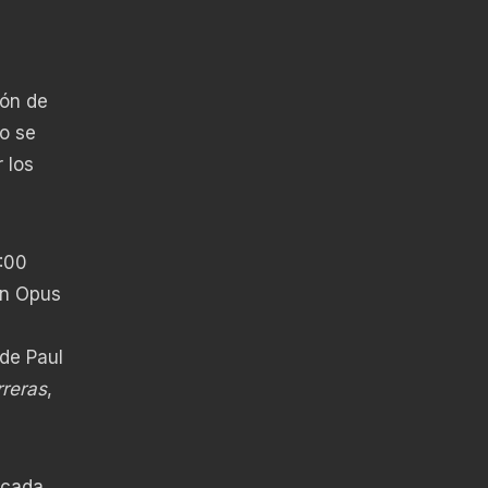
ión de
o se
 los
5:00
en Opus
de Paul
rreras
,
bicada