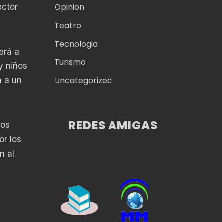
Opinion
ector
Teatro
Tecnologia
erá a
Turismo
y niños
Uncategorized
a a un
REDES AMIGAS
los
or los
n al
s