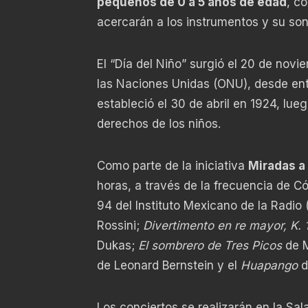
pequeños de 0 a 5 años de edad
, c
acercarán a los instrumentos y su son
El “Día del Niño” surgió el 20 de nov
las Naciones Unidas (ONU), desde ent
estableció el 30 de abril en 1924, lue
derechos de los niños.
Como parte de la iniciativa
Miradas a
horas, a través de la frecuencia de Có
94 del Instituto Mexicano de la Radio 
Rossini;
Divertimento en re mayor, K. 
Dukas;
El sombrero de Tres Picos
de M
de Leonard Bernstein y el
Huapango
d
Los conciertos se realizarán en la Sala