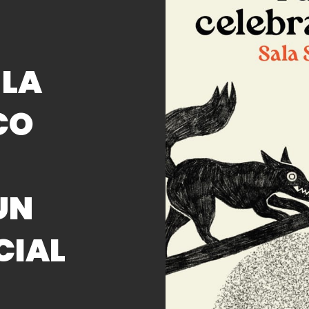
 LA
CO
UN
CIAL