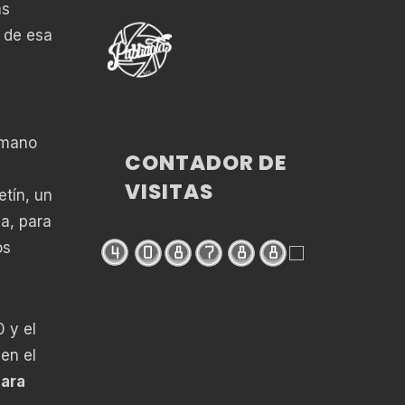
as
n de esa
a mano
CONTADOR DE
VISITAS
etín, un
ia, para
os
0 y el
en el
para