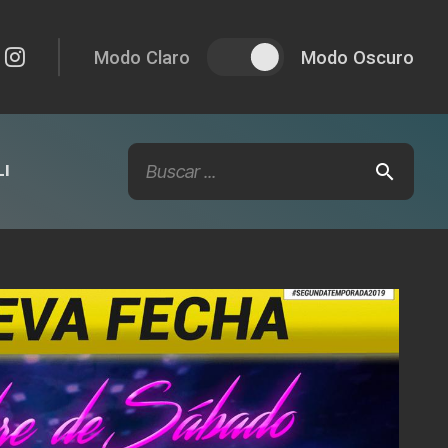
Modo Claro
Modo Oscuro
I