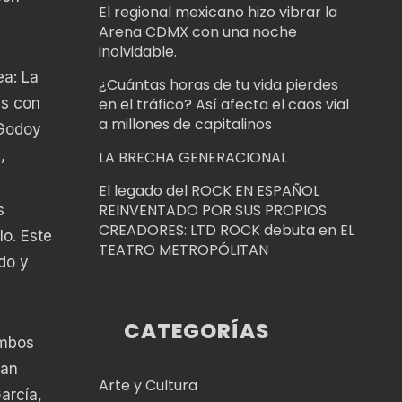
El regional mexicano hizo vibrar la
Arena CDMX con una noche
inolvidable.
ea: La
¿Cuántas horas de tu vida pierdes
´s con
en el tráfico? Así afecta el caos vial
a millones de capitalinos
 Godoy
,
LA BRECHA GENERACIONAL
El legado del ROCK EN ESPAÑOL
REINVENTADO POR SUS PROPIOS
s
CREADORES: LTD ROCK debuta en EL
lo. Este
TEATRO METROPÓLITAN
do y
CATEGORÍAS
ambos
uan
Arte y Cultura
arcía,