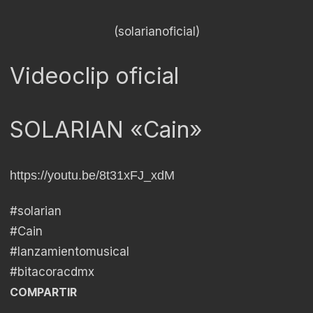
(solarianoficial)
Videoclip oficial
SOLARIAN «Cain»
https://youtu.be/8t31xFJ_xdM
#solarian
#Cain
#lanzamientomusical
#bitacoracdmx
COMPARTIR