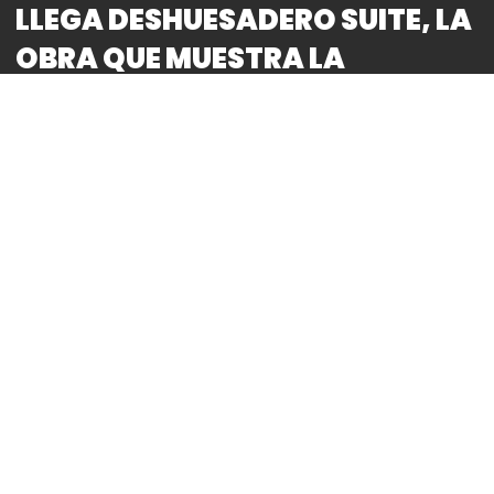
LLEGA DESHUESADERO SUITE, LA
OBRA QUE MUESTRA LA
CRUELDAD EN MÉXICO
By
Bitácora CDMX
REDACCIÓN
· El espectáculo de sátira oscura inspirado en la
desaparición forzada y la trata de personas se
presentará por primera vez con música en vivo
· Carolina Pimentel, Daniel Loyola y Alfredo Romero
son los directores, actores y mascareros
encargados de Deshuesadero Suite