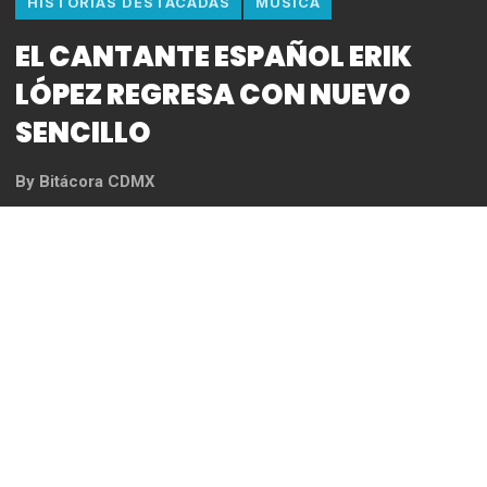
HISTORIAS DESTACADAS
MUSICA
EL CANTANTE ESPAÑOL ERIK
LÓPEZ REGRESA CON NUEVO
SENCILLO
By
Bitácora CDMX
REDACCIÓN
El talentoso cantante y compositor español Erik
López, está de regreso y ahora nos presenta su
nuevo sencillo llamado La Distancia.
Una de las cosas que caracterizan a Erik es su gran
influencia de música latina, la cual es bastante rica
y extensa.