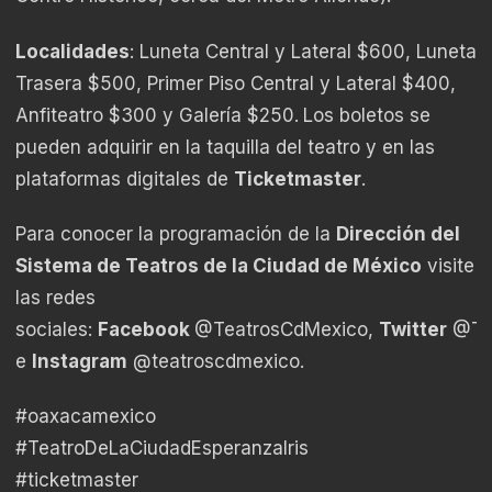
Localidades
: Luneta Central y Lateral $600, Luneta
Trasera $500, Primer Piso Central y Lateral $400,
Anfiteatro $300 y Galería $250.
Los boletos se
pueden adquirir en la taquilla del teatro y en las
plataformas digitales de
Ticketmaster
.
Para conocer la programación de la
Dirección del
Sistema de Teatros de la Ciudad de México
visite
las redes
sociales:
Facebook
@TeatrosCdMexico,
Twitter
@Tea
e
Instagram
@teatroscdmexico.
#oaxacamexico
#TeatroDeLaCiudadEsperanzaIris
#ticketmaster