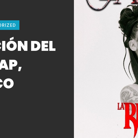
ORIZED
IÓN DEL
AP,
CO