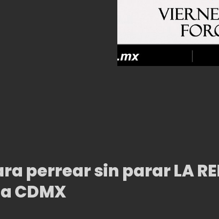
ara perrear sin parar LA R
 la CDMX