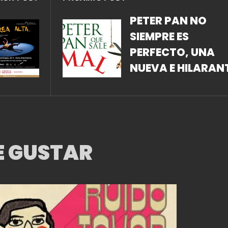
PETER PAN NO
SIEMPRE ES
PERFECTO, UNA
NUEVA E HILARAN
PERSPECTIVA DE E
CLÁSICO SE
PRESENTA EN PET
PAN QUE SALE MA
E GUSTAR