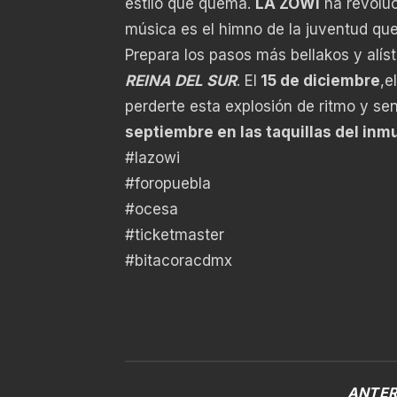
estilo que quema.
LA ZOWI
ha revoluc
música es el himno de la juventud que
Prepara los pasos más bellakos y alís
REINA DEL SUR
. El
15 de diciembre
,e
perderte esta explosión de ritmo y se
septiembre en las taquillas del inm
#lazowi
#foropuebla
#ocesa
#ticketmaster
#bitacoracdmx
ANTER