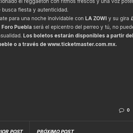
ionado el reggaetón con ritmos frescos y una voz pote
 busca fiesta y autenticidad.
tate para una noche inolvidable con
LA ZOWI
y su gira
l
Foro Puebla
será el epicentro del perreo y tú, no pued
nsualidad.
Los boletos estarán disponibles a partir del
ueble o a través de
www.ticketmaster.com.mx
.
0
IOR POST
PRÓXIMO POST