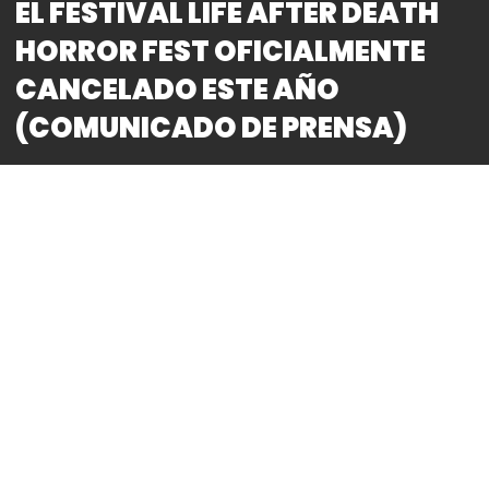
EL FESTIVAL LIFE AFTER DEATH
HORROR FEST OFICIALMENTE
CANCELADO ESTE AÑO
(COMUNICADO DE PRENSA)
By
Bitácora CDMX
REDACCIÓN
Este es el comunicado oficial.
Por el momento a este respecto, será lo único a
comentar. En unos días se ampliará la información y
por parte del festival se informará el proceso de
reembolso para los fans que adquirieron boletos.